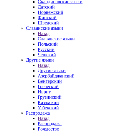
Скандинавские языки
Датский
Норвежский
Финский
Шведский
Славянские языки
Назад
Славянские языки
Польский
Русский
Чешский
Другие языки
Назад
Другие языки
Азербайджанский
Венгерский
Греческий
Иврит
Грузинский
Казахский
Узбекский
Распродажа
Назад
Распродажа
Рождество