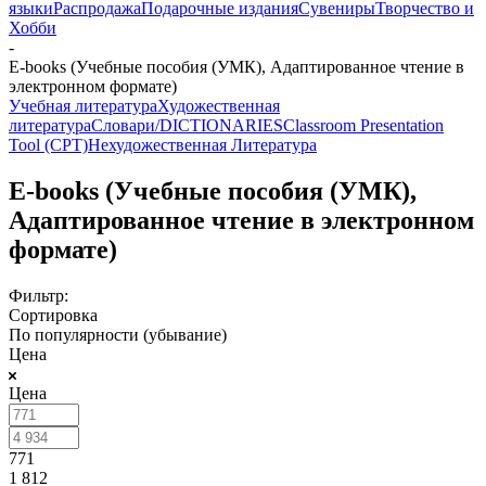
языки
Распродажа
Подарочные издания
Сувениры
Творчество и
Хобби
-
E-books (Учебные пособия (УМК), Адаптированное чтение в
электронном формате)
Учебная литература
Художественная
литература
Словари/DICTIONARIES
Classroom Presentation
Tool (CPT)
Нехудожественная Литература
E-books (Учебные пособия (УМК),
Адаптированное чтение в электронном
формате)
Фильтр:
Сортировка
По популярности (убывание)
Цена
Цена
771
1 812