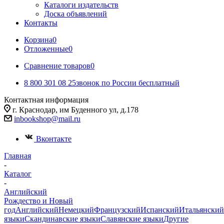
Каталоги издательств
Доска объявлений
Контакты
Корзина
0
Отложенные
0
Сравнение товаров
0
8 800 301 08 25
звонок по России бесплатный
Контактная информация
г. Краснодар, им Буденного ул, д.178
inbookshop@mail.ru
Вконтакте
Главная
-
Каталог
-
Английский
Рождество и Новый
год
Английский
Немецкий
Французский
Испанский
Итальянский
языки
Скандинавские языки
Славянские языки
Другие