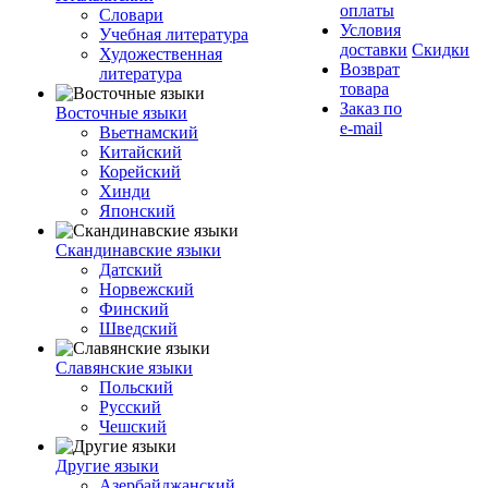
оплаты
Словари
Условия
Учебная литература
доставки
Скидки
Художественная
Возврат
литература
товара
Заказ по
Восточные языки
e-mail
Вьетнамский
Китайский
Корейский
Хинди
Японский
Скандинавские языки
Датский
Норвежский
Финский
Шведский
Славянские языки
Польский
Русский
Чешский
Другие языки
Азербайджанский