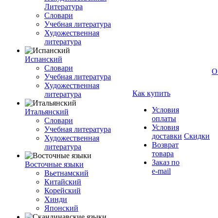
Литература
Словари
Учебная литература
Художественная
литература
Испанский
Словари
О
Учебная литература
Художественная
Как купить
литература
Условия
Итальянский
оплаты
Словари
Условия
Учебная литература
доставки
Скидки
Художественная
Возврат
литература
товара
Заказ по
Восточные языки
e-mail
Вьетнамский
Китайский
Корейский
Хинди
Японский