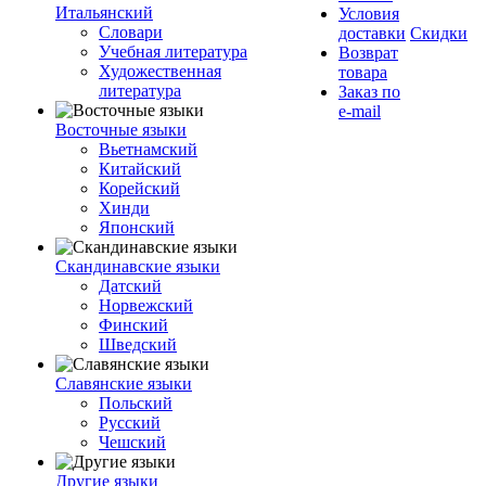
Итальянский
Условия
Словари
доставки
Скидки
Учебная литература
Возврат
Художественная
товара
литература
Заказ по
e-mail
Восточные языки
Вьетнамский
Китайский
Корейский
Хинди
Японский
Скандинавские языки
Датский
Норвежский
Финский
Шведский
Славянские языки
Польский
Русский
Чешский
Другие языки