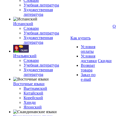
Словари
Учебная литература
Художественная
литература
Испанский
О
Словари
Учебная литература
Художественная
Как купить
литература
Условия
оплаты
Итальянский
Условия
Словари
доставки
Скидки
Учебная литература
Возврат
Художественная
товара
литература
Заказ по
e-mail
Восточные языки
Вьетнамский
Китайский
Корейский
Хинди
Японский