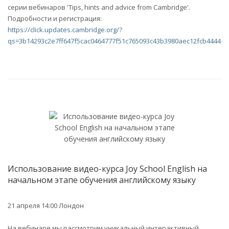
серии вебинаров 'Tips, hints and advice from Cambridge'.
Подробности и регистрация:
https://click.updates.cambridge.org/?
qs=3b14293c2e7ff647f5cac0464777f51c765093c43b3980aec12fcb444489
Использование видео-курса Joy School English на
начальном этапе обучения английскому языку
21 апреля 14:00 Лондон
На вебинаре мы рассмотрим уникальный интерактивный