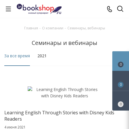
Главная
-
О компании
-
Семинары, вебинары
Семинары и вебинары
За все время
2021
0
0
0
Learning English Through Stories with Disney Kids
Readers
4 июня 2021