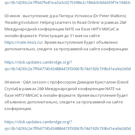
qs=3b14293c2e7ff647fe81ea3a3c0275398e2c186dcb9ddd39f7e19463c6
03 июня - выступление д-ра Питера Уоткинса (Dr Peter Watkins)
'Reading Evolution: Helping Learners to Read Online' в рамках 26й
Международной конференции NATE на базе НИТУ МИСиС в
онлайн-формате. Регистрация до 31 мая на сайте
https://nate.misis.ru/
. Время выступления будет объявлено
дополнительно, следите за программой на сайте конференции.
https://click.updates.cambridge.org/?
qs=3b14293c2e7ff647745d34884473f30067b74d192b739bd1ea9a3d0ded
04 июня - Q&A session с профессором Дэвидом Кристалом (David
Crystal) в рамках 26й Международной конференции NATE на
базе НИТУ МИСиС в онлайн-формате. Время выступления будет
объявлено дополнительно, следите за программой на сайте
конференции.
https://click.updates.cambridge.org/?
qs=3b14293c2e7ff647745d34884473f30067b74d192b739bd1ea9a3d0ded