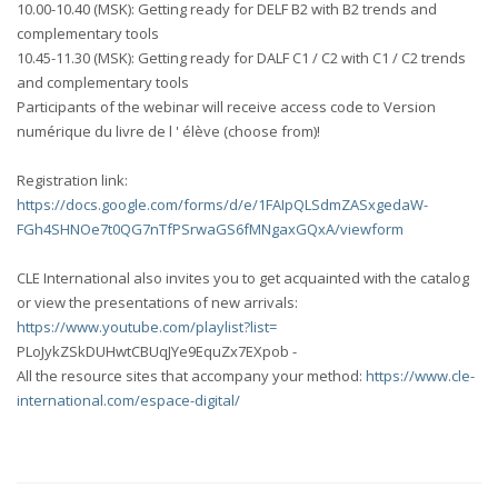
10.00-10.40 (MSK): Getting ready for DELF B2 with B2 trends and
complementary tools
10.45-11.30 (MSK): Getting ready for DALF C1 / C2 with C1 / C2 trends
and complementary tools
Participants of the webinar will receive access code to Version
numérique du livre de l ' élève (choose from)!
Registration link:
https://docs.google.com/forms/d/e/1FAIpQLSdmZASxgedaW-
FGh4SHNOe7t0QG7nTfPSrwaGS6fMNgaxGQxA/viewform
CLE International also invites you to get acquainted with the catalog
or view the presentations of new arrivals:
https://www.youtube.com/playlist?list=
PLoJykZSkDUHwtCBUqJYe9EquZx7EXpob -
All the resource sites that accompany your method:
https://www.cle-
international.com/espace-digital/