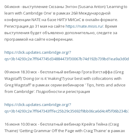
04 июня - выступление Сюзаны Энтон (Susana Anton) 'Learning to
learn with Cambridge One' в рамках 26й Международной
конференции NATE на базе НИТУ МИСиС в онлайн-формате.
Регистрация до 31 мая на сайте
https://nate.misis.ru/
. Время
выступления будет объявлено дополнительно, следите за
программой на сайте конференции.
https://click.updates.cambridge.org/?
qs=3b14293c2e7ff647745d34884473f30067b74d192b739bd1ea9a3d0ded
09 июня 18.30 мск - бесплатный вебинар Грэга Вэгстаффа (Greg
Wagstaff) 'Doing (or is it ‘making’?) your best with collocations with
Greg Wagstaff' в рамках серии вебинаров ' Tips, hints and advice
from Cambridge'. Подробности и регистрация
https://click.updates.cambridge.org/?
qs=3b14293c2e7ff647343fffec25b29c35692f9bb06ca6d4c4f5f06b234b3
16 июня 10.00 мск - бесплатный вебинар Крейга Тейна (Craig
Thaine) 'Getting Grammar Off the Page with Craig Thaine' в рамках