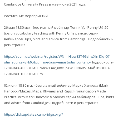
Cambridge University Press в мае-июне 2021 года.
Расписание мероприятий
26 мая 18.30 мск - бесплатный вебинар Пенни Ур (Penny Ur) '20
tips on vocabulary teaching with Penny Ur' в рамках серии
вебинаров 'Tips, hints and advice from Cambridge'. Подробности и
регистрация
https://zoom.us/webinar/register/WN_-_Hiew8ST4GshwXIn1Xq-Q?
utm_source=SFMC&utm_medium=email&utm_content=
Подробности+и
+20+мая+-+БЕЗ+ПИТЕРА&WT.mc_id=cup+WEBINARS+МАЙ+ИЮНЬ+-
+20+мая+-+БЕЗ+ПИТЕРА
02 июня 18.30 мск - бесплатный вебинар Марка Хэнкока (Mark
Hancock) 'Mazes, Maps, Rhymes and Raps: Pronunciation Made
Practical with Mark Hancock' в рамках серии вебинаров ' Tips, hints
and advice from Cambridge'. Подробности и регистрация
https://click.updates.cambridge.org/?