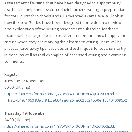
Assessment of Writing, that have been designed to support busy
teachers to help them evaluate their learners’ writing in preparation
for the B2 First for Schools and C1 Advanced exams. We will look at
how the new Guides have been designed to provide an overview
and explanation of the Writing Assessment subscales for these
exams with strategies to help teachers understand how to apply the
criteria when they are marking their learners’ writing. There will be
practical take-away tips, activities and techniques for teachers to try
in class, as well as real examples of assessed writing and examiner
comments.
Register
Tuesday 17 November
09:00 (UK time)
https://share.hsforms.com/1_Y7bWk4pT3CUNnr4DjGqNQ3iz8b?
__hstc=54931060.93a0f94c5a804aa6f264a6028021b50e.1601040096527.
Thursday 19 November
14:00 (UK time)
https://share.hsforms.com/1_Y7bWk4pT3CUNnr4DjGqNQ3iz8b?