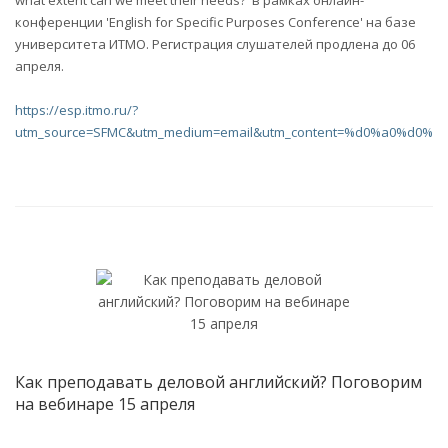
what extent can we meet their needs?' в рамках онлайн-
конференции 'English for Specific Purposes Conference' на базе
университета ИТМО. Регистрация слушателей продлена до 06
апреля.
https://esp.itmo.ru/?
utm_source=SFMC&utm_medium=email&utm_content=%d0%a0%d
Как преподавать деловой английский? Поговорим
на вебинаре 15 апреля