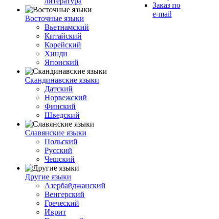
литература
Заказ по
e-mail
Восточные языки
Вьетнамский
Китайский
Корейский
Хинди
Японский
Скандинавские языки
Датский
Норвежский
Финский
Шведский
Славянские языки
Польский
Русский
Чешский
Другие языки
Азербайджанский
Венгерский
Греческий
Иврит