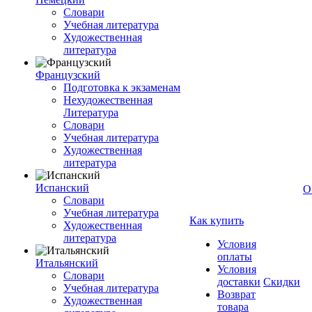
Словари
Учебная литература
Художественная
литература
Французский
Подготовка к экзаменам
Нехудожественная
Литература
Словари
Учебная литература
Художественная
литература
Испанский
О
Словари
Учебная литература
Как купить
Художественная
литература
Условия
оплаты
Итальянский
Условия
Словари
доставки
Скидки
Учебная литература
Возврат
Художественная
товара