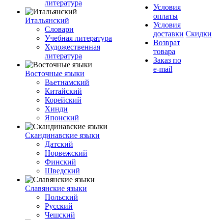
литература
Условия
оплаты
Итальянский
Условия
Словари
доставки
Скидки
Учебная литература
Возврат
Художественная
товара
литература
Заказ по
e-mail
Восточные языки
Вьетнамский
Китайский
Корейский
Хинди
Японский
Скандинавские языки
Датский
Норвежский
Финский
Шведский
Славянские языки
Польский
Русский
Чешский