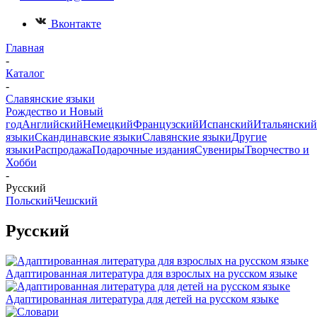
Вконтакте
Главная
-
Каталог
-
Славянские языки
Рождество и Новый
год
Английский
Немецкий
Французский
Испанский
Итальянский
языки
Скандинавские языки
Славянские языки
Другие
языки
Распродажа
Подарочные издания
Сувениры
Творчество и
Хобби
-
Русский
Польский
Чешский
Русский
Адаптированная литература для взрослых на русском языке
Адаптированная литература для детей на русском языке