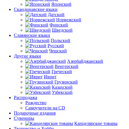
Японский
Скандинавские языки
Датский
Норвежский
Финский
Шведский
Славянские языки
Польский
Русский
Чешский
Другие языки
Азербайджанский
Венгерский
Греческий
Иврит
Грузинский
Казахский
Узбекский
Распродажа
Рождество
Самоучители на CD
Подарочные издания
Сувениры
Канцелярские товары
Творчество и Хобби