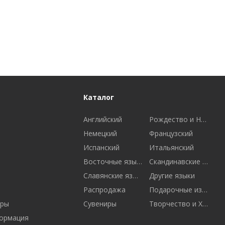
Каталог
Английский
Рождество и Новый год
Немецкий
Французский
Испанский
Итальянский
Восточные языки
Скандинавские языки
Славянские языки
Другие языки
Распродажа
Подарочные издания
ары
Сувениры
Творчество и Хобби
ормация