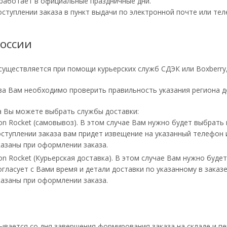
работает в официальные праздничные дни.
ступлении заказа в пункт выдачи по электронной почте или тел
России
существляется при помощи курьерских служб СДЭК или Boxberry,
а Вам необходимо проверить правильность указания региона д
а Вы можете выбрать службы доставки:
zon Rocket (самовывоз). В этом случае Вам нужно будет выбрат
оступлении заказа вам придет извещение на указанный телефон и
казаны при оформлении заказа.
on Rocket (Курьерская доставка). В этом случае Вам нужно буд
огласует с Вами время и детали доставки по указанному в заказ
казаны при оформлении заказа.
ывается со дня завершения формирования заказа на складе и п