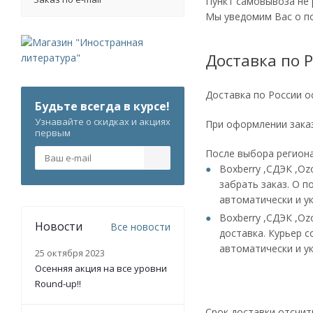
Пункт самовывоза не 
Мы уведомим Вас о по
Доставка по 
Доставка по России о
Будьте всегда в курсе!
Узнавайте о скидках и акциях
При оформлении заказ
первым
После выбора регион
Boxberry ,СДЭК ,O
забрать заказ. О п
автоматически и у
Boxberry ,СДЭК ,Oz
Новости
Все новости
доставка. Курьер с
автоматически и у
25 октября 2023
Осенняя акция на все уровни
Round-up!!
Срок доставки отсчит