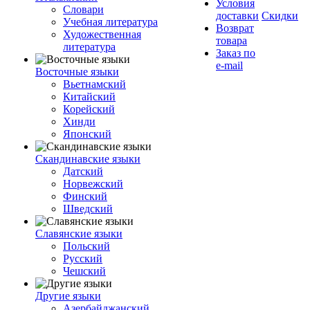
Условия
Словари
доставки
Скидки
Учебная литература
Возврат
Художественная
товара
литература
Заказ по
e-mail
Восточные языки
Вьетнамский
Китайский
Корейский
Хинди
Японский
Скандинавские языки
Датский
Норвежский
Финский
Шведский
Славянские языки
Польский
Русский
Чешский
Другие языки
Азербайджанский