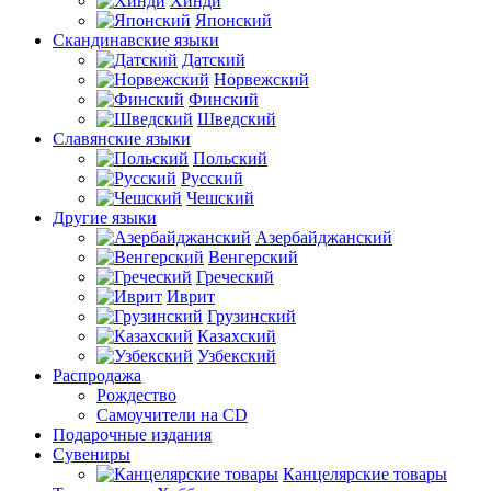
Хинди
Японский
Скандинавские языки
Датский
Норвежский
Финский
Шведский
Славянские языки
Польский
Русский
Чешский
Другие языки
Азербайджанский
Венгерский
Греческий
Иврит
Грузинский
Казахский
Узбекский
Распродажа
Рождество
Самоучители на CD
Подарочные издания
Сувениры
Канцелярские товары