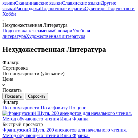
языки
Скандинавские языки
Славянские языки
Другие
языки
Распродажа
Подарочные издания
Сувениры
Творчество и
Хобби
-
Нехудожественная Литература
Подготовка к экзаменам
Словари
Учебная
литература
Художественная литература
Нехудожественная Литература
Фильтр:
Сортировка
По популярности (убывание)
Цена
Показать
Сбросить
Фильтр
По популярности
По алфавиту
По цене
Быстрый просмотр
Французский Шутя. 200 анекдотов для начального чтения.
Метод обучающего чтения Ильи Франка.