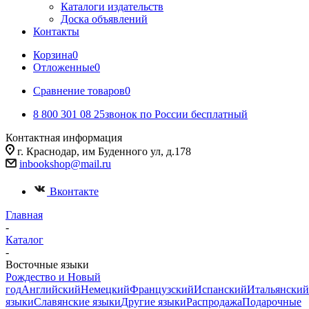
Каталоги издательств
Доска объявлений
Контакты
Корзина
0
Отложенные
0
Сравнение товаров
0
8 800 301 08 25
звонок по России бесплатный
Контактная информация
г. Краснодар, им Буденного ул, д.178
inbookshop@mail.ru
Вконтакте
Главная
-
Каталог
-
Восточные языки
Рождество и Новый
год
Английский
Немецкий
Французский
Испанский
Итальянский
языки
Славянские языки
Другие языки
Распродажа
Подарочные