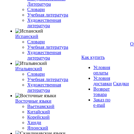
Литература
Словари
Учебная литература
Художественная
литература
Испанский
Словари
О
Учебная литература
Художественная
Как купить
литература
Условия
Итальянский
оплаты
Словари
Условия
Учебная литература
доставки
Скидки
Художественная
Возврат
литература
товара
Заказ по
Восточные языки
e-mail
Вьетнамский
Китайский
Корейский
Хинди
Японский