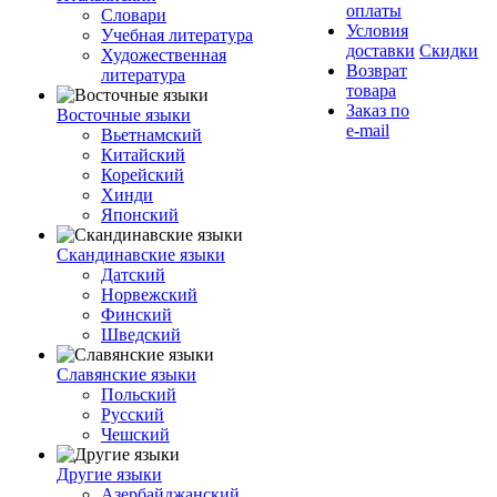
оплаты
Словари
Условия
Учебная литература
доставки
Скидки
Художественная
Возврат
литература
товара
Заказ по
Восточные языки
e-mail
Вьетнамский
Китайский
Корейский
Хинди
Японский
Скандинавские языки
Датский
Норвежский
Финский
Шведский
Славянские языки
Польский
Русский
Чешский
Другие языки
Азербайджанский