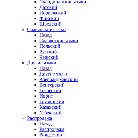
Скандинавские языки
Датский
Норвежский
Финский
Шведский
Славянские языки
Назад
Славянские языки
Польский
Русский
Чешский
Другие языки
Назад
Другие языки
Азербайджанский
Венгерский
Греческий
Иврит
Грузинский
Казахский
Узбекский
Распродажа
Назад
Распродажа
Рождество