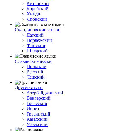
Китайский
Корейский
Хинди
Японский
Скандинавские языки
Датский
Норвежский
Финский
Шведский
Славянские языки
Польский
Русский
Чешский
Другие языки
Азербайджанский
Венгерский
Греческий
Иврит
Грузинский
Казахский
Узбекский