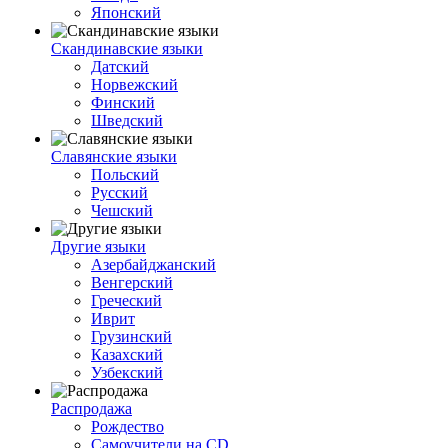
Японский
Скандинавские языки
Датский
Норвежский
Финский
Шведский
Славянские языки
Польский
Русский
Чешский
Другие языки
Азербайджанский
Венгерский
Греческий
Иврит
Грузинский
Казахский
Узбекский
Распродажа
Рождество
Самоучители на CD