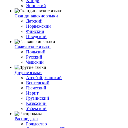
Хинди
Японский
Скандинавские языки
Датский
Норвежский
Финский
Шведский
Славянские языки
Польский
Русский
Чешский
Другие языки
Азербайджанский
Венгерский
Греческий
Иврит
Грузинский
Казахский
Узбекский
Распродажа
Рождество