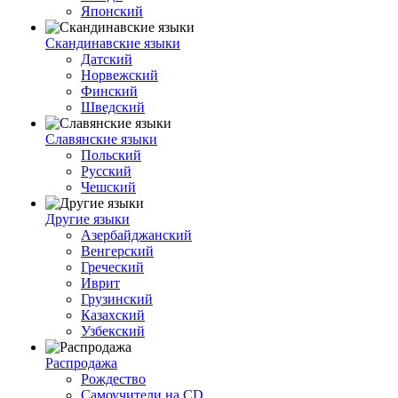
Японский
Скандинавские языки
Датский
Норвежский
Финский
Шведский
Славянские языки
Польский
Русский
Чешский
Другие языки
Азербайджанский
Венгерский
Греческий
Иврит
Грузинский
Казахский
Узбекский
Распродажа
Рождество
Самоучители на CD