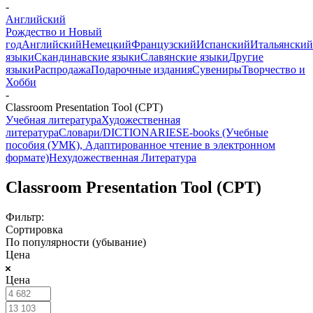
-
Английский
Рождество и Новый
год
Английский
Немецкий
Французский
Испанский
Итальянский
языки
Скандинавские языки
Славянские языки
Другие
языки
Распродажа
Подарочные издания
Сувениры
Творчество и
Хобби
-
Classroom Presentation Tool (CPT)
Учебная литература
Художественная
литература
Словари/DICTIONARIES
E-books (Учебные
пособия (УМК), Адаптированное чтение в электронном
формате)
Нехудожественная Литература
Classroom Presentation Tool (CPT)
Фильтр:
Сортировка
По популярности (убывание)
Цена
Цена