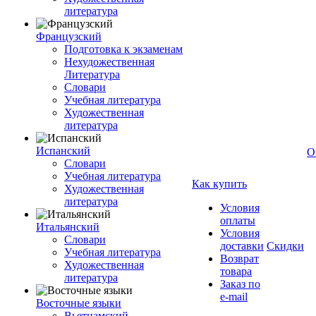
литература
Французский
Подготовка к экзаменам
Нехудожественная
Литература
Словари
Учебная литература
Художественная
литература
Испанский
О
Словари
Учебная литература
Как купить
Художественная
литература
Условия
оплаты
Итальянский
Условия
Словари
доставки
Скидки
Учебная литература
Возврат
Художественная
товара
литература
Заказ по
e-mail
Восточные языки
Вьетнамский