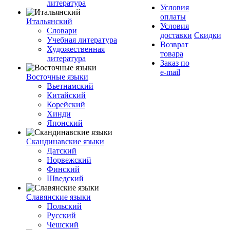
литература
Условия
оплаты
Итальянский
Условия
Словари
доставки
Скидки
Учебная литература
Возврат
Художественная
товара
литература
Заказ по
e-mail
Восточные языки
Вьетнамский
Китайский
Корейский
Хинди
Японский
Скандинавские языки
Датский
Норвежский
Финский
Шведский
Славянские языки
Польский
Русский
Чешский