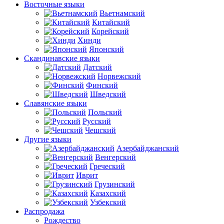
Восточные языки
Вьетнамский
Китайский
Корейский
Хинди
Японский
Скандинавские языки
Датский
Норвежский
Финский
Шведский
Славянские языки
Польский
Русский
Чешский
Другие языки
Азербайджанский
Венгерский
Греческий
Иврит
Грузинский
Казахский
Узбекский
Распродажа
Рождество