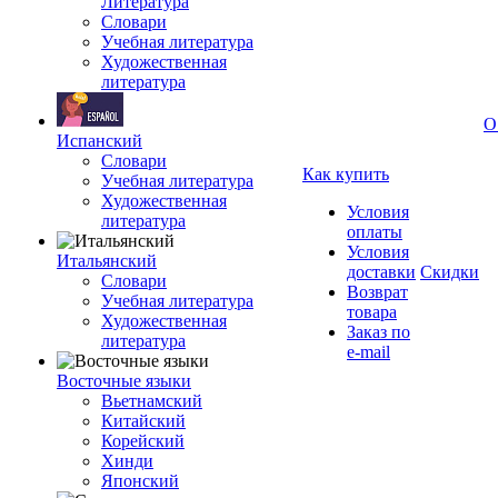
Литература
Словари
Учебная литература
Художественная
литература
О
Испанский
Словари
Как купить
Учебная литература
Художественная
Условия
литература
оплаты
Условия
Итальянский
доставки
Скидки
Словари
Возврат
Учебная литература
товара
Художественная
Заказ по
литература
e-mail
Восточные языки
Вьетнамский
Китайский
Корейский
Хинди
Японский