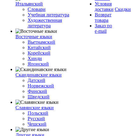
Итальянский
Условия
Словари
доставки
Скидки
Учебная литература
Возврат
Художественная
товара
литература
Заказ по
e-mail
Восточные языки
Вьетнамский
Китайский
Корейский
Хинди
Японский
Скандинавские языки
Датский
Норвежский
Финский
Шведский
Славянские языки
Польский
Русский
Чешский
Другие языки