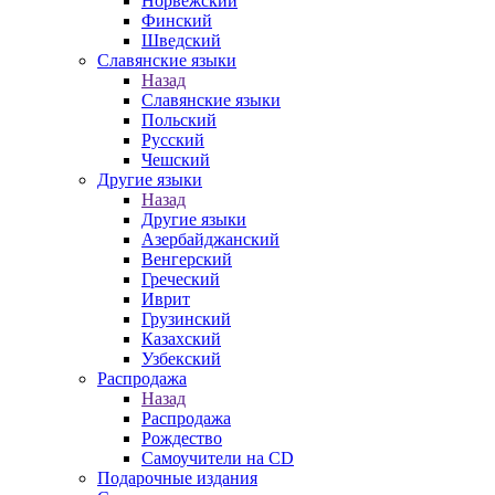
Норвежский
Финский
Шведский
Славянские языки
Назад
Славянские языки
Польский
Русский
Чешский
Другие языки
Назад
Другие языки
Азербайджанский
Венгерский
Греческий
Иврит
Грузинский
Казахский
Узбекский
Распродажа
Назад
Распродажа
Рождество
Самоучители на CD
Подарочные издания