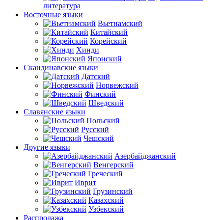
литература
Восточные языки
Вьетнамский
Китайский
Корейский
Хинди
Японский
Скандинавские языки
Датский
Норвежский
Финский
Шведский
Славянские языки
Польский
Русский
Чешский
Другие языки
Азербайджанский
Венгерский
Греческий
Иврит
Грузинский
Казахский
Узбекский
Распродажа