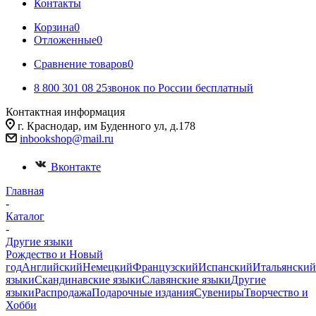
Контакты
Корзина
0
Отложенные
0
Сравнение товаров
0
8 800 301 08 25
звонок по России бесплатный
Контактная информация
г. Краснодар, им Буденного ул, д.178
inbookshop@mail.ru
Вконтакте
Главная
-
Каталог
-
Другие языки
Рождество и Новый
год
Английский
Немецкий
Французский
Испанский
Итальянский
языки
Скандинавские языки
Славянские языки
Другие
языки
Распродажа
Подарочные издания
Сувениры
Творчество и
Хобби