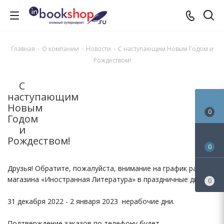
Главная
-
О компании
-
Новости
-
С наступающим Новым Годом и
Рождеством!
С
наступающим
Новым
0
Годом
и
Рождеством!
0
Друзья! Обратите, пожалуйста, внимание на график работы
магазина «Иностранная Литература» в праздничные дни !
0
31 декабря 2022 - 2 января 2023 нерабочие дни.
Подтверждение заказов по телефону будет