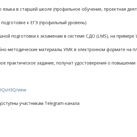
зыка в старшей школе (профильное обучение, проектная деяте
подготовке к ЕГЭ (профильный уровень)
 подготовки к экзаменам в системе СДО (LMS), на примере УМК 
-методические материалы УМК в электронном формате на плат
е практическое задание, получат удостоверения о повышении к
0DQsH3Q/view
доступны участникам Telegram-канала