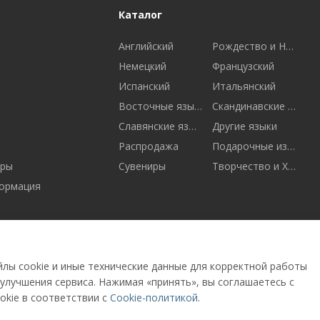
Каталог
Английский
Рождество и Новый год
Немецкий
Французский
Испанский
Итальянский
Восточные языки
Скандинавские языки
Славянские языки
Другие языки
Распродажа
Подарочные издания
ары
Сувениры
Творчество и Хобби
ормация
лы cookie и иные технические данные для корректной работы
 улучшения сервиса. Нажимая «принять», вы соглашаетесь с
25904001519)
okie в соответствии с
Cookie-политикой
.