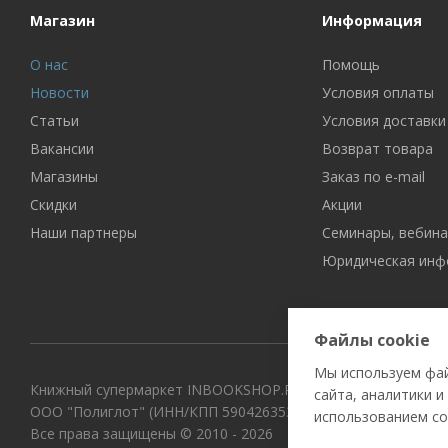
Магазин
Информация
О нас
Помощь
Новости
Условия оплаты
Статьи
Условия доставки
Вакансии
Возврат товара
Магазины
Заказ по e-mail
Скидки
Акции
Наши партнеры
Семинары, вебин
Юридическая инф
Файлы cookie
Мы используем фай
Книжный супермаркет INBOOKSHOP.RU
сайта, аналитики и
ООО "Полиглот" (ИНН/КПП 5904263531/590401001, ОГРН 11
использованием co
Все права защищены © 2010 - 2026