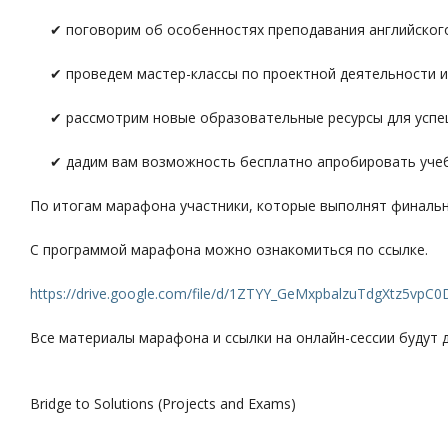
✔ поговорим об особенностях преподавания английского я
✔ проведем мастер-классы по проектной деятельности и 
✔ рассмотрим новые образовательные ресурсы для успешной
✔ дадим вам возможность бесплатно апробировать учебно
По итогам марафона участники, которые выполнят финально
С программой марафона можно ознакомиться по ссылке.
https://drive.google.com/file/d/1ZTYY_GeMxpbalzuTdgXtz5vpC
Все материалы марафона и ссылки на онлайн-сессии будут 
Bridge to Solutions (Projects and Exams)