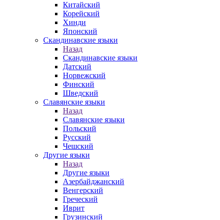
Китайский
Корейский
Хинди
Японский
Скандинавские языки
Назад
Скандинавские языки
Датский
Норвежский
Финский
Шведский
Славянские языки
Назад
Славянские языки
Польский
Русский
Чешский
Другие языки
Назад
Другие языки
Азербайджанский
Венгерский
Греческий
Иврит
Грузинский