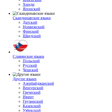
Хинди
Японский
Скандинавские языки
Датский
Норвежский
Финский
Шведский
Славянские языки
Польский
Русский
Чешский
Другие языки
Азербайджанский
Венгерский
Греческий
Иврит
Грузинский
Казахский
Узбекский