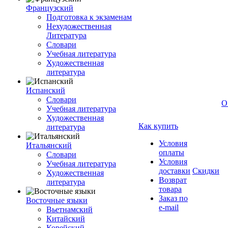
Французский
Подготовка к экзаменам
Нехудожественная
Литература
Словари
Учебная литература
Художественная
литература
Испанский
Словари
О
Учебная литература
Художественная
Как купить
литература
Условия
Итальянский
оплаты
Словари
Условия
Учебная литература
доставки
Скидки
Художественная
Возврат
литература
товара
Заказ по
Восточные языки
e-mail
Вьетнамский
Китайский
Корейский