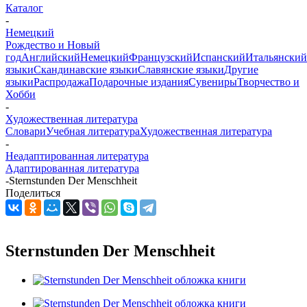
Каталог
-
Немецкий
Рождество и Новый
год
Английский
Немецкий
Французский
Испанский
Итальянский
языки
Скандинавские языки
Славянские языки
Другие
языки
Распродажа
Подарочные издания
Сувениры
Творчество и
Хобби
-
Художественная литература
Словари
Учебная литература
Художественная литература
-
Неадаптированная литература
Адаптированная литература
-
Sternstunden Der Menschheit
Поделиться
Sternstunden Der Menschheit