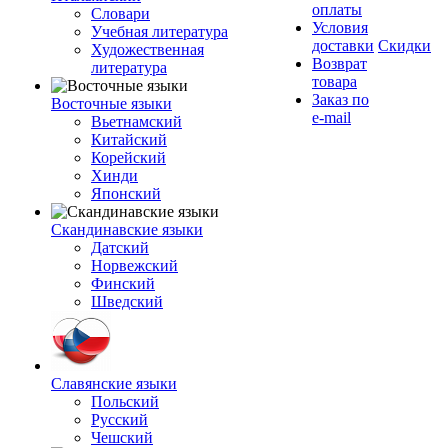
оплаты
Словари
Условия
Учебная литература
доставки
Скидки
Художественная
Возврат
литература
товара
Заказ по
Восточные языки
e-mail
Вьетнамский
Китайский
Корейский
Хинди
Японский
Скандинавские языки
Датский
Норвежский
Финский
Шведский
Славянские языки
Польский
Русский
Чешский