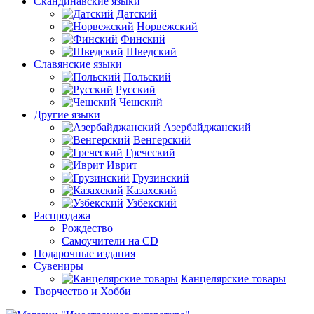
Скандинавские языки
Датский
Норвежский
Финский
Шведский
Славянские языки
Польский
Русский
Чешский
Другие языки
Азербайджанский
Венгерский
Греческий
Иврит
Грузинский
Казахский
Узбекский
Распродажа
Рождество
Самоучители на CD
Подарочные издания
Сувениры
Канцелярские товары
Творчество и Хобби