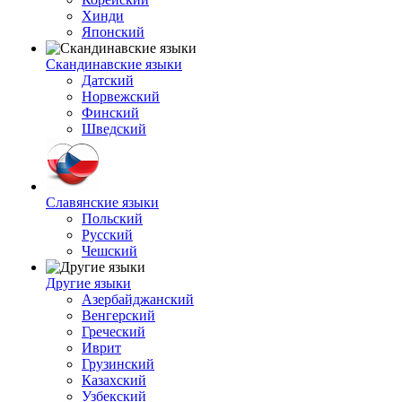
Хинди
Японский
Скандинавские языки
Датский
Норвежский
Финский
Шведский
Славянские языки
Польский
Русский
Чешский
Другие языки
Азербайджанский
Венгерский
Греческий
Иврит
Грузинский
Казахский
Узбекский