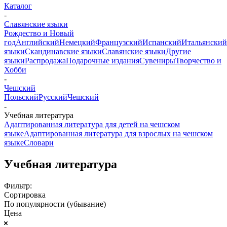
Каталог
-
Славянские языки
Рождество и Новый
год
Английский
Немецкий
Французский
Испанский
Итальянский
языки
Скандинавские языки
Славянские языки
Другие
языки
Распродажа
Подарочные издания
Сувениры
Творчество и
Хобби
-
Чешский
Польский
Русский
Чешский
-
Учебная литература
Адаптированная литература для детей на чешском
языке
Адаптированная литература для взрослых на чешском
языке
Словари
Учебная литература
Фильтр:
Сортировка
По популярности (убывание)
Цена