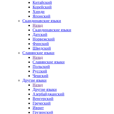
Китайский
Корейский
Хинди
Японский
Скандинавские языки
Назад
Скандинавские языки
Датский
Норвежский
Финский
Шведский
Славянские языки
Назад
Славянские языки
Польский
Русский
Чешский
Другие языки
Назад
Другие языки
Азербайджанский
Венгерский
Греческий
Иврит
Грузинский