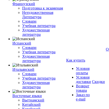
Французский
Подготовка к экзаменам
Нехудожественная
Литература
Словари
Учебная литература
Художественная
литература
Испанский
Словари
О
Учебная литература
Художественная
Как купить
литература
Условия
Итальянский
оплаты
Словари
Условия
Учебная литература
доставки
Скидки
Художественная
Возврат
литература
товара
Заказ по
Восточные языки
e-mail
Вьетнамский
Китайский
Корейский