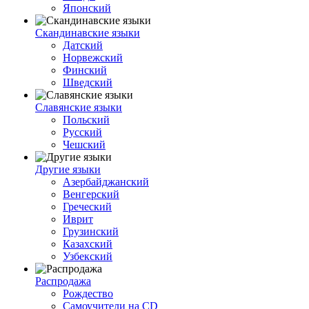
Японский
Скандинавские языки
Датский
Норвежский
Финский
Шведский
Славянские языки
Польский
Русский
Чешский
Другие языки
Азербайджанский
Венгерский
Греческий
Иврит
Грузинский
Казахский
Узбекский
Распродажа
Рождество
Самоучители на CD