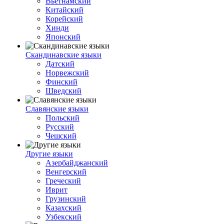
Вьетнамский
Китайский
Корейский
Хинди
Японский
Скандинавские языки
Датский
Норвежский
Финский
Шведский
Славянские языки
Польский
Русский
Чешский
Другие языки
Азербайджанский
Венгерский
Греческий
Иврит
Грузинский
Казахский
Узбекский