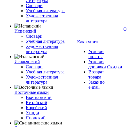
Литература
Словари
Учебная литература
Художественная
литература
О
Испанский
Словари
Учебная литература
Как купить
Художественная
литература
Условия
оплаты
Итальянский
Условия
Словари
доставки
Скидки
Учебная литература
Возврат
Художественная
товара
литература
Заказ по
e-mail
Восточные языки
Вьетнамский
Китайский
Корейский
Хинди
Японский