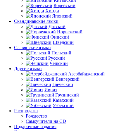
Китайский
Корейский
Хинди
Японский
Скандинавские языки
Датский
Норвежский
Финский
Шведский
Славянские языки
Польский
Русский
Чешский
Другие языки
Азербайджанский
Венгерский
Греческий
Иврит
Грузинский
Казахский
Узбекский
Распродажа
Рождество
Самоучители на CD
Подарочные издания