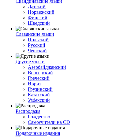
Скандинавские языки
Датский
Норвежский
Финский
Шведский
Славянские языки
Польский
Русский
Чешский
Другие языки
Азербайджанский
Венгерский
Греческий
Иврит
Грузинский
Казахский
Узбекский
Распродажа
Рождество
Самоучители на CD
Подарочные издания