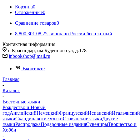
Корзина
0
Отложенные
0
Сравнение товаров
0
8 800 301 08 25
звонок по России бесплатный
Контактная информация
г. Краснодар, им Буденного ул, д.178
inbookshop@mail.ru
Вконтакте
Главная
-
Каталог
-
Восточные языки
Рождество и Новый
год
Английский
Немецкий
Французский
Испанский
Итальянский
языки
Скандинавские языки
Славянские языки
Другие
языки
Распродажа
Подарочные издания
Сувениры
Творчество и
Хобби
-