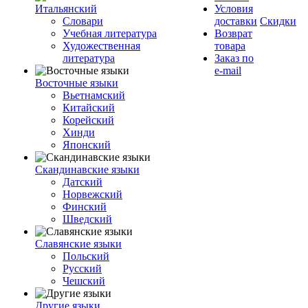
Итальянский
Условия
Словари
доставки
Скидки
Учебная литература
Возврат
Художественная
товара
литература
Заказ по
e-mail
Восточные языки
Вьетнамский
Китайский
Корейский
Хинди
Японский
Скандинавские языки
Датский
Норвежский
Финский
Шведский
Славянские языки
Польский
Русский
Чешский
Другие языки