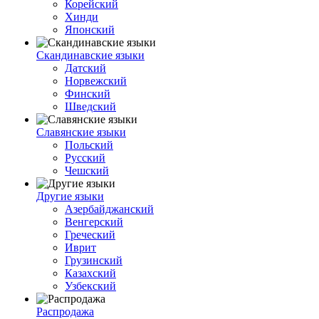
Корейский
Хинди
Японский
Скандинавские языки
Датский
Норвежский
Финский
Шведский
Славянские языки
Польский
Русский
Чешский
Другие языки
Азербайджанский
Венгерский
Греческий
Иврит
Грузинский
Казахский
Узбекский
Распродажа