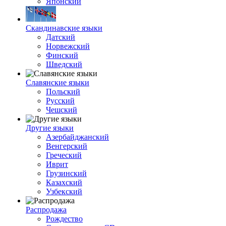
Японский
Скандинавские языки
Датский
Норвежский
Финский
Шведский
Славянские языки
Польский
Русский
Чешский
Другие языки
Азербайджанский
Венгерский
Греческий
Иврит
Грузинский
Казахский
Узбекский
Распродажа
Рождество