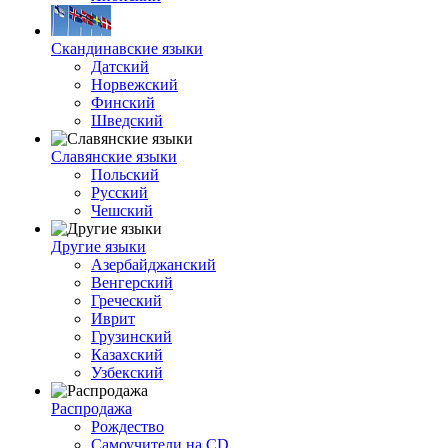
Скандинавские языки
Датский
Норвежский
Финский
Шведский
Славянские языки
Польский
Русский
Чешский
Другие языки
Азербайджанский
Венгерский
Греческий
Иврит
Грузинский
Казахский
Узбекский
Распродажа
Рождество
Самоучители на CD