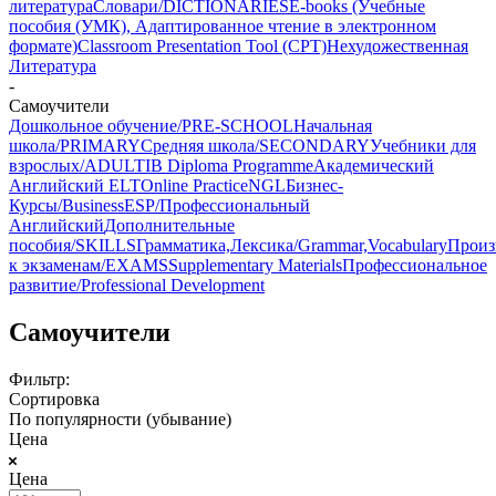
литература
Словари/DICTIONARIES
E-books (Учебные
пособия (УМК), Адаптированное чтение в электронном
формате)
Classroom Presentation Tool (CPT)
Нехудожественная
Литература
-
Самоучители
Дошкольное обучение/PRE-SCHOOL
Начальная
школа/PRIMARY
Средняя школа/SECONDARY
Учебники для
взрослых/ADULT
IB Diploma Programme
Академический
Английский ELT
Online Practice
NGL
Бизнес-
Курсы/Business
ESP/Профессиональный
Английский
Дополнительные
пособия/SKILLS
Грамматика,Лексика/Grammar,Vocabulary
Произ
к экзаменам/EXAMS
Supplementary Materials
Профессиональное
развитие/Professional Development
Самоучители
Фильтр:
Сортировка
По популярности (убывание)
Цена
Цена