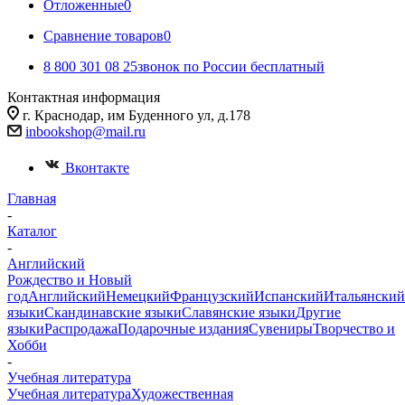
Отложенные
0
Сравнение товаров
0
8 800 301 08 25
звонок по России бесплатный
Контактная информация
г. Краснодар, им Буденного ул, д.178
inbookshop@mail.ru
Вконтакте
Главная
-
Каталог
-
Английский
Рождество и Новый
год
Английский
Немецкий
Французский
Испанский
Итальянский
языки
Скандинавские языки
Славянские языки
Другие
языки
Распродажа
Подарочные издания
Сувениры
Творчество и
Хобби
-
Учебная литература
Учебная литература
Художественная