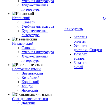
Учебная литература
Художественная
литература
Испанский
О
Словари
Учебная литература
Как купить
Художественная
литература
Условия
оплаты
Итальянский
Условия
Словари
доставки
Скидки
Учебная литература
Возврат
Художественная
товара
литература
Заказ по
e-mail
Восточные языки
Вьетнамский
Китайский
Корейский
Хинди
Японский
Скандинавские языки
Датский