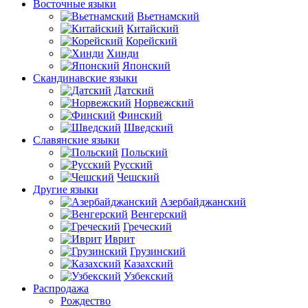
Восточные языки
Вьетнамский
Китайский
Корейский
Хинди
Японский
Скандинавские языки
Датский
Норвежский
Финский
Шведский
Славянские языки
Польский
Русский
Чешский
Другие языки
Азербайджанский
Венгерский
Греческий
Иврит
Грузинский
Казахский
Узбекский
Распродажа
Рождество