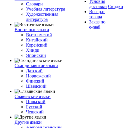
Условия
Словари
доставки
Скидки
Учебная литература
Возврат
Художественная
товара
литература
Заказ по
e-mail
Восточные языки
Вьетнамский
Китайский
Корейский
Хинди
Японский
Скандинавские языки
Датский
Норвежский
Финский
Шведский
Славянские языки
Польский
Русский
Чешский
Другие языки
Азербайджанский