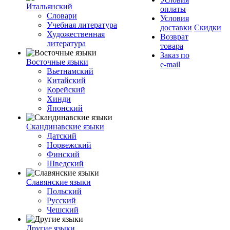
Итальянский
оплаты
Словари
Условия
Учебная литература
доставки
Скидки
Художественная
Возврат
литература
товара
Заказ по
Восточные языки
e-mail
Вьетнамский
Китайский
Корейский
Хинди
Японский
Скандинавские языки
Датский
Норвежский
Финский
Шведский
Славянские языки
Польский
Русский
Чешский
Другие языки