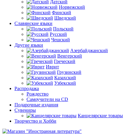
Датский
Норвежский
Финский
Шведский
Славянские языки
Польский
Русский
Чешский
Другие языки
Азербайджанский
Венгерский
Греческий
Иврит
Грузинский
Казахский
Узбекский
Распродажа
Рождество
Самоучители на CD
Подарочные издания
Сувениры
Канцелярские товары
Творчество и Хобби