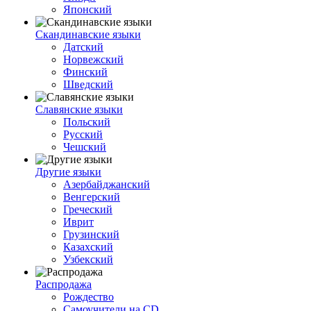
Японский
Скандинавские языки
Датский
Норвежский
Финский
Шведский
Славянские языки
Польский
Русский
Чешский
Другие языки
Азербайджанский
Венгерский
Греческий
Иврит
Грузинский
Казахский
Узбекский
Распродажа
Рождество
Самоучители на CD