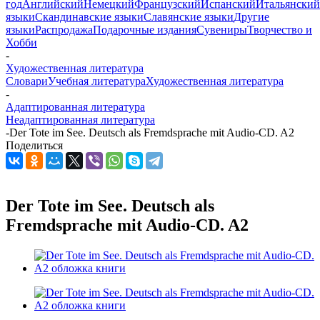
год
Английский
Немецкий
Французский
Испанский
Итальянский
языки
Скандинавские языки
Славянские языки
Другие
языки
Распродажа
Подарочные издания
Сувениры
Творчество и
Хобби
-
Художественная литература
Словари
Учебная литература
Художественная литература
-
Адаптированная литература
Неадаптированная литература
-
Der Tote im See. Deutsch als Fremdsprache mit Audio-CD. A2
Поделиться
Der Tote im See. Deutsch als
Fremdsprache mit Audio-CD. A2