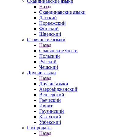
Скандинавские языки
Назад
Скандинавские языки
Датский
Норвежский
Финский
Шведский
Славянские языки
Назад
Славянские языки
Польский
Русский
Чешский
Другие языки
Назад
Другие языки
Азербайджанский
Венгерский
Греческий
Иврит
Грузинский
Казахский
Узбекский
Распродажа
Назад