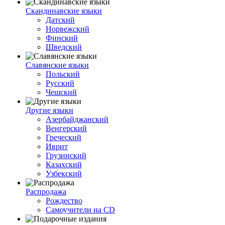
Скандинавские языки
Датский
Норвежский
Финский
Шведский
Славянские языки
Польский
Русский
Чешский
Другие языки
Азербайджанский
Венгерский
Греческий
Иврит
Грузинский
Казахский
Узбекский
Распродажа
Рождество
Самоучители на CD